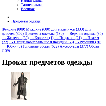
Карнавальная
Танцевальная
Военная
Предметы одежды
Женские (809)
Мужские (680)
Для мальчиков (333)
Для
девочек (302)
Предметы одежды (189)
- Верхняя одежда (36)
- Жилетки (38)
- Корсеты (1)
- Пиджаки (21)
- Платья
(22)
- Плащи карнавальные и накидки (53)
- Рубашки (20)
- Юбки (3)
Головные уборы (622)
Аксессуары (377)
Обувь
(159)
Прокат предметов одежды