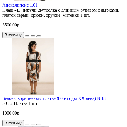
Апокалипсис 1.01
Плащ -43, наручи ,футболка с длинным рукавом с дырками,
платок серый, брюки, оружие, митенки
1 шт.
3500.00р.
В корзину
Белое с коричневым платье (80-е годы ХХ века) №18
50-52
Платье
1 шт
1000.00р.
В корзину