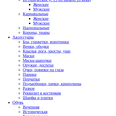
Женские
Мужские
Карнавальные
Женские
Мужские
Национальные
Короны, тиары
Аксессуары
Боа, горжетки, воротники
Венки, ободки
Крылья, рога, хвосты, уши
Маски
Маски-шапочки
Оружие, доспехи
Очки, повязки на глаза
Парики
Перчатки
Подъюбники, пачки, кринолины
Разное
Реквизит к костюмам
Шарфы и платки
Обувь
Вечерняя
Историческая