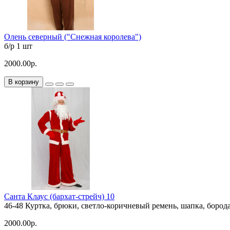
Олень северный ("Снежная королева")
б/р
1 шт
2000.00р.
В корзину
Санта Клаус (бархат-стрейч) 10
46-48
Куртка, брюки, светло-коричневый ремень, шапка, бород
2000.00р.