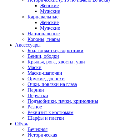
Женские
Мужские
Карнавальные
Женские
Мужские
Национальные
Короны, тиары
Аксессуары
Боа, горжетки, воротники
Венки, ободки
Крылья, рога, хвосты, уши
Маски
Маски-шапочки
Оружие, доспехи
Очки, повязки на глаза
Парики
Перчатки
Подъюбники, пачки, кринолины
Разное
Реквизит к костюмам
Шарфы и платки
Обувь
Вечерняя
Историческая