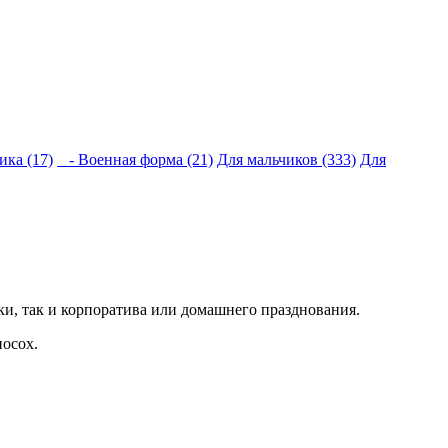
ка (17)
- Военная форма (21)
Для мальчиков (333)
Для
ки, так и корпоратива или домашнего празднования.
посох.