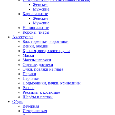
Женские
Мужские
Карнавальные
Женские
Мужские
Национальные
Короны, тиары
Аксессуары
Боа, горжетки, воротники
Венки, ободки
Крылья, рога, хвосты, уши
Маски
Маски-шапочки
Оружие, доспехи
Очки, повязки на глаза
Парики
Перчатки
Подъюбники, пачки, кринолины
Разное
Реквизит к костюмам
Шарфы и платки
Обувь
Вечерняя
Историческая